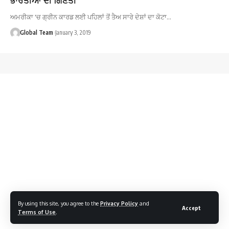
ਅਮਰੀਕਾ 'ਚ ਗ੍ਰੀਨ ਕਾਰਡ ਲਈ ਪਹਿਲਾਂ ਤੋਂ ਤੈਅ ਸਾਰੇ ਦੇਸ਼ਾਂ ਦਾ ਕੋਟਾ…
Global Team
January 3, 2019
By using this site, you agree to the
Privacy Policy
and
Accept
Terms of Use
.