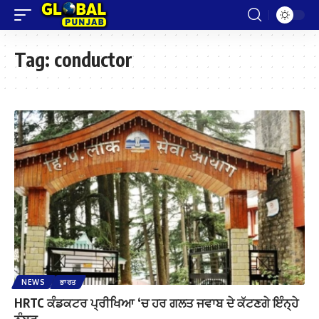
Tag:
conductor
NEWS
ਭਾਰਤ
HRTC ਕੰਡਕਟਰ ਪ੍ਰੀਖਿਆ ‘ਚ ਹਰ ਗਲਤ ਜਵਾਬ ਦੇ ਕੱਟਣਗੇ ਇੰਨ੍ਹੇ
ਨੰਬਰ