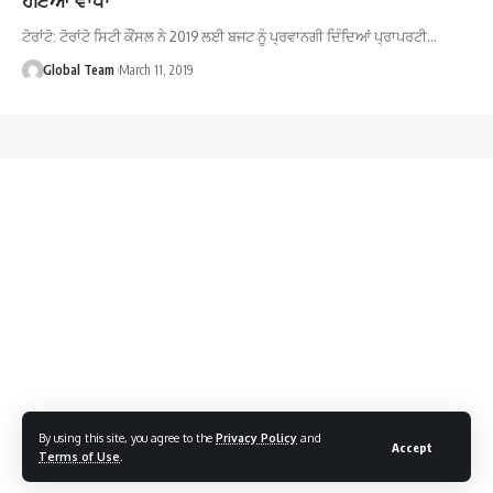
ਟੋਰਾਂਟੋ: ਟੋਰਾਂਟੋ ਸਿਟੀ ਕੌਂਸਲ ਨੇ 2019 ਲਈ ਬਜਟ ਨੂੰ ਪ੍ਰਵਾਨਗੀ ਦਿੰਦਿਆਂ ਪ੍ਰਾਪਰਟੀ…
Global Team
March 11, 2019
By using this site, you agree to the
Privacy Policy
and
Accept
Terms of Use
.