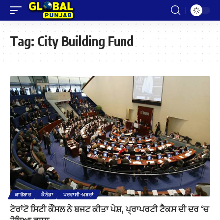
Tag:
City Building Fund
ਕਾਰੋਬਾਰ
ਕੈਨੇਡਾ
ਪਰਵਾਸੀ-ਖ਼ਬਰਾਂ
ਟੋਰਾਂਟੋ ਸਿਟੀ ਕੌਂਸਲ ਨੇ ਬਜਟ ਕੀਤਾ ਪੇਸ਼, ਪ੍ਰਾਪਰਟੀ ਟੈਕਸ ਦੀ ਦਰ ‘ਚ
ਹੋਇਆ ਵਾਧਾ