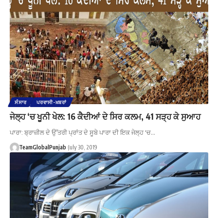
ਸੰਸਾਰ
ਪਰਵਾਸੀ-ਖ਼ਬਰਾਂ
ਜੇਲ੍ਹ ‘ਚ ਖੂਨੀ ਖੇਲ: 16 ਕੈਦੀਆਂ ਦੇ ਸਿਰ ਕਲਮ, 41 ਸੜ੍ਹ ਕੇ ਸੁਆਹ
ਪਾਰਾ: ਬ੍ਰਾਜ਼ੀਲ ਦੇ ਉੱਤਰੀ ਪ੍ਰਾਂਤ ਦੇ ਸੂਬੇ ਪਾਰਾ ਦੀ ਇਕ ਜੇਲ੍ਹ 'ਚ…
TeamGlobalPunjab
July 30, 2019