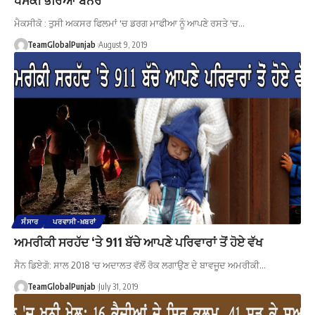
ਮੈਕਸੀਕੋ : ਤੁਸੀ ਅਕਸਰ ਫਿਲਮਾਂ 'ਚ ਡਰਗ ਮਾਫੀਆ ਨੂੰ ਆਪਣੇ ਰਸਤੇ 'ਚ…
TeamGlobalPunjab
August 9, 2019
ਸੰਸਾਰ
ਪਰਵਾਸੀ-ਖ਼ਬਰਾਂ
ਅਮਰੀਕੀ ਸਰਹੱਦ ‘ਤੇ 911 ਬੱਚੇ ਆਪਣੇ ਪਰਿਵਾਰਾਂ ਤੋਂ ਹੋਏ ਵੱਖ
ਸੈਨ ਡਿਏਗੋ: ਸਾਲ 2018 'ਚ ਅਦਾਲਤ ਵੱਲੋਂ ਰੋਕ ਲਗਾਉਣ ਦੇ ਬਾਵਜੂਦ ਅਮਰੀਕੀ…
TeamGlobalPunjab
July 31, 2019