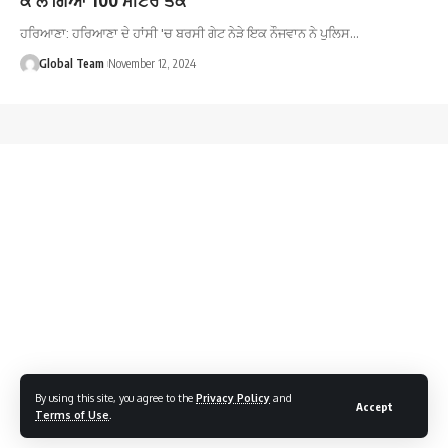
ਹਰਿਆਣਾ: ਹਰਿਆਣਾ ਦੇ ਹਾਂਸੀ 'ਚ ਬਰਸੀ ਗੇਟ ਨੇੜੇ ਇਕ ਨੌਜਵਾਨ ਨੇ ਪੁਲਿਸ…
Global Team
November 12, 2024
By using this site, you agree to the
Privacy Policy
and
Accept
Terms of Use
.