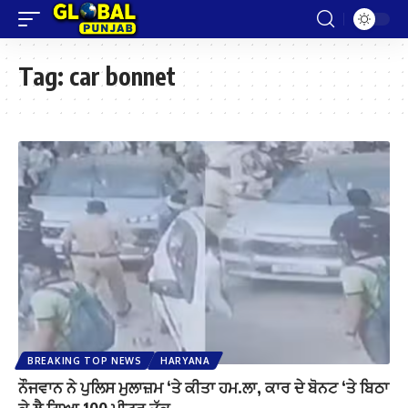
Tag:
car bonnet
BREAKING TOP NEWS
HARYANA
ਨੌਜਵਾਨ ਨੇ ਪੁਲਿਸ ਮੁਲਾਜ਼ਮ ‘ਤੇ ਕੀਤਾ ਹਮ.ਲਾ, ਕਾਰ ਦੇ ਬੋਨਟ ‘ਤੇ ਬਿਠਾ
ਕੇ ਲੈ ਗਿਆ 100 ਮੀਟਰ ਤੱਕ