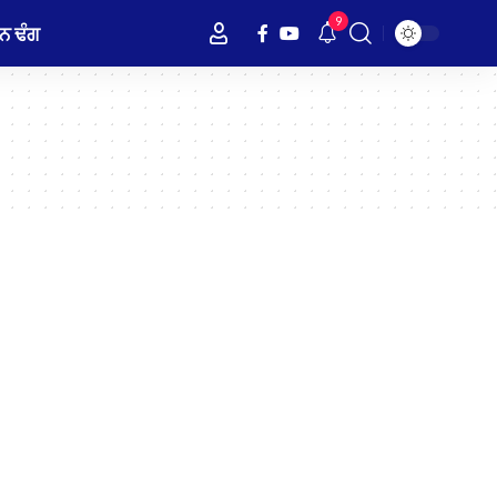
9
ਨ ਢੰਗ