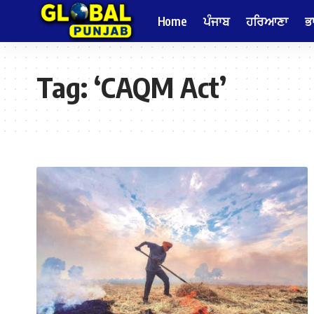
Home
ਪੰਜਾਬ
ਹਰਿਆਣਾ
ਭ
Tag:
‘CAQM Act’