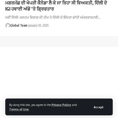
ਮਗਰਮੱਛ ਦੀ ਖੋਪੜੀ ਕੈਨੇਡਾ ਲੈ ਕੇ ਜਾ ਰਿਹਾ ਸੀ ਵਿਅਕਤੀ, ਦਿੱਲੀ ਦੇ
IGI ਹਵਾਈ ਅੱਡੇ ‘ਤੇ ਗ੍ਰਿਫਤਾਰ
ਨਵੀਂ ਦਿੱਲੀ: ਕਸਟਮ ਵਿਭਾਗ ਦੀ ਟੀਮ ਨੇ ਦਿੱਲੀ ਦੇ ਇੰਦਰਾ ਗਾਂਧੀ ਅੰਤਰਰਾਸ਼ਟਰੀ…
Global Team
January 10, 2025
By using this site, you agree to the
Privacy Policy
and
Accept
Terms of Use
.