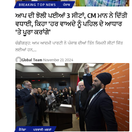
BREAKING TOP NEWS
ਪੰਜਾਬ
ਆਪ ਦੀ ਝੋਲੀ ਪਈਆਂ 3 ਸੀਟਾਂ, CM ਮਾਨ ਨੇ ਦਿੱਤੀ
ਵਧਾਈ, ਕਿਹਾ ‘ਹਰ ਵਾਅਦੇ ਨੂੰ ਪਹਿਲ ਦੇ ਆਧਾਰ
‘ਤੇ ਪੂਰਾ ਕਰਾਂਗੇ’
ਚੰਡੀਗੜ੍ਹ: ਆਮ ਆਦਮੀ ਪਾਰਟੀ ਨੇ ਪੰਜਾਬ ਦੀਆਂ ਤਿੰਨ ਜਿਮਨੀ ਸੀਟਾਂ ਜਿੱਤ
ਲਈਆਂ ਹਨ,…
Global Team
November 23, 2024
ਕੈਨੇਡਾ
ਪਰਵਾਸੀ-ਖ਼ਬਰਾਂ