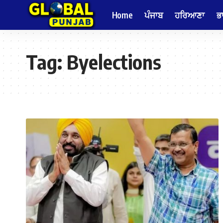
Home
ਪੰਜਾਬ
ਹਰਿਆਣਾ
ਭ
Tag:
Byelections