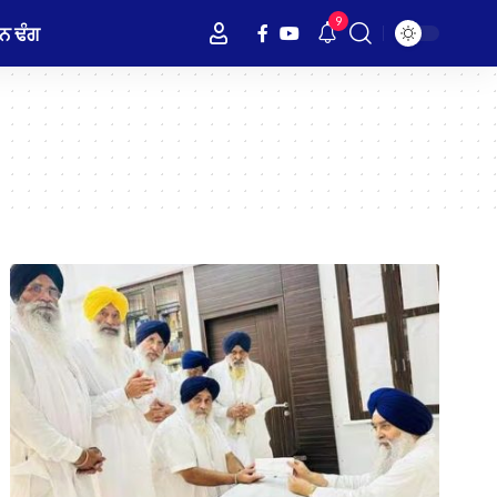
9
ਨ ਢੰਗ