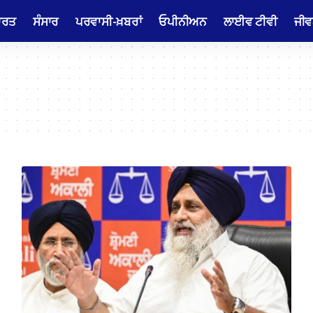
ਾਰਤ
ਸੰਸਾਰ
ਪਰਵਾਸੀ-ਖ਼ਬਰਾਂ
ਓਪੀਨੀਅਨ
ਲਾਈਵ ਟੀਵੀ
ਜੀਵ