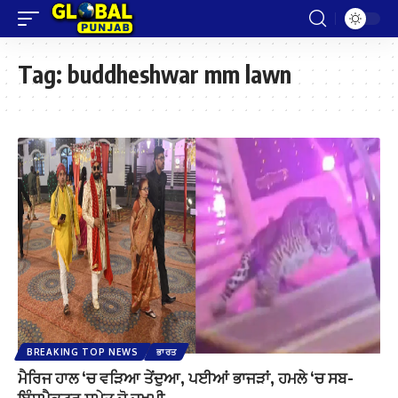
Tag:
buddheshwar mm lawn
BREAKING TOP NEWS
ਭਾਰਤ
ਮੈਰਿਜ ਹਾਲ ‘ਚ ਵੜਿਆ ਤੇਂਦੁਆ, ਪਈਆਂ ਭਾਜੜਾਂ, ਹਮਲੇ ‘ਚ ਸਬ-
ਇੰਸਪੈਕਟਰ ਸਮੇਤ ਦੋ ਜ਼ਖ਼ਮੀ