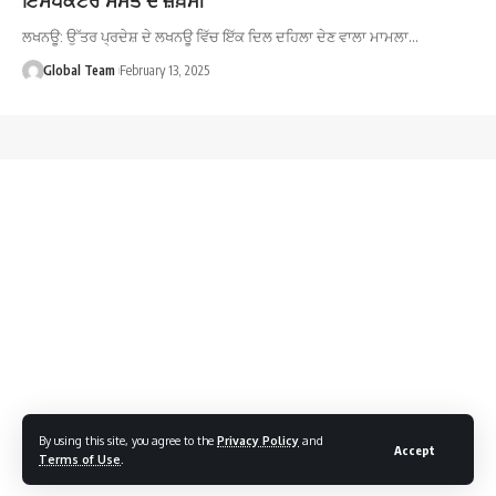
ਲਖਨਊ: ਉੱਤਰ ਪ੍ਰਦੇਸ਼ ਦੇ ਲਖਨਊ ਵਿੱਚ ਇੱਕ ਦਿਲ ਦਹਿਲਾ ਦੇਣ ਵਾਲਾ ਮਾਮਲਾ…
Global Team
February 13, 2025
By using this site, you agree to the
Privacy Policy
and
Accept
Terms of Use
.