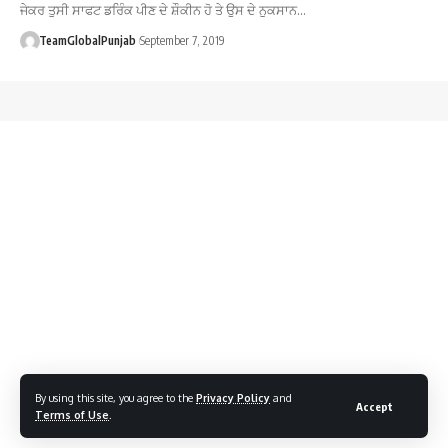
ਜੇਕਰ ਤੁਸੀ ਸਾਫਟ ਡਰਿੰਕ ਪੀਣ ਦੇ ਸ਼ੌਕੀਨ ਹੋ ਤੇ ਉਸ ਦੇ ਨੁਕਸਾਨ…
TeamGlobalPunjab
September 7, 2019
By using this site, you agree to the
Privacy Policy
and
Accept
Terms of Use
.