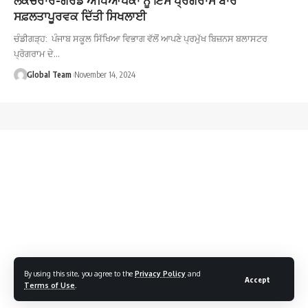
ਸਫ਼ਲਤਾਪੂਰਵਕ ਦਿੱਤੀ ਸਿਖਲਾਈ
ਚੰਡੀਗੜ੍ਹ: ਪੰਜਾਬ ਸਕੂਲ ਸਿੱਖਿਆ ਵਿਭਾਗ ਵੱਲੋਂ ਆਪਣੇ ਪ੍ਰਮੁੱਖ ਬਿਜ਼ਨਸ ਬਲਾਸਟਰ
ਪ੍ਰੋਗਰਾਮ ਦੇ…
Global Team
November 14, 2024
By using this site, you agree to the
Privacy Policy
and
Accept
Terms of Use
.