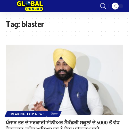
Tag:
blaster
BREAKING TOP NEWS
ਪੰਜਾਬ
ਪੰਜਾਬ ਭਰ ਦੇ ਸਰਕਾਰੀ ਸੀਨੀਅਰ ਸੈਕੰਡਰੀ ਸਕੂਲਾਂ ਦੇ 5000 ਤੋਂ ਵੱਧ
ਲੈਕਚਰਾਰ-ਗਰੇਡ ਅਧਿਆਪਕਾਂ ਨੂੰ ਇਸ ਪ੍ਰੋਗਰਾਮ ਬਾਰੇ