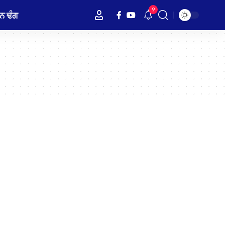
9
ਨ ਢੰਗ