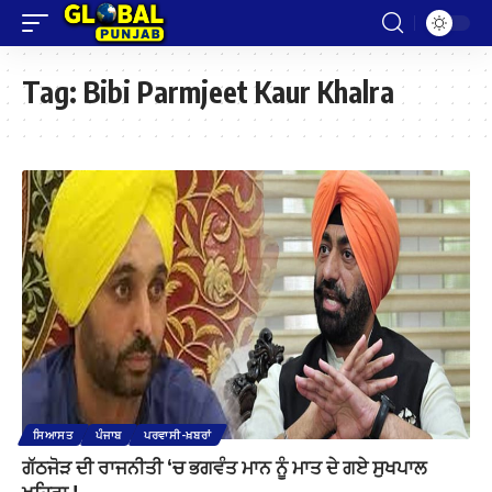
Tag:
Bibi Parmjeet Kaur Khalra
ਸਿਆਸਤ
ਪੰਜਾਬ
ਪਰਵਾਸੀ-ਖ਼ਬਰਾਂ
ਗੱਠਜੋੜ ਦੀ ਰਾਜਨੀਤੀ ‘ਚ ਭਗਵੰਤ ਮਾਨ ਨੂੰ ਮਾਤ ਦੇ ਗਏ ਸੁਖਪਾਲ
ਖਹਿਰਾ !