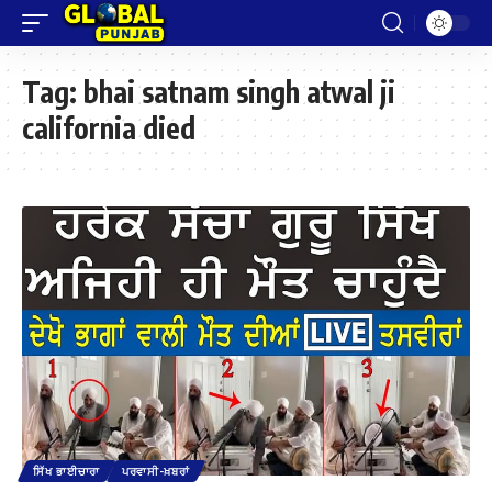
Tag:
bhai satnam singh atwal ji
california died
ਸਿੱਖ ਭਾਈਚਾਰਾ
ਪਰਵਾਸੀ-ਖ਼ਬਰਾਂ