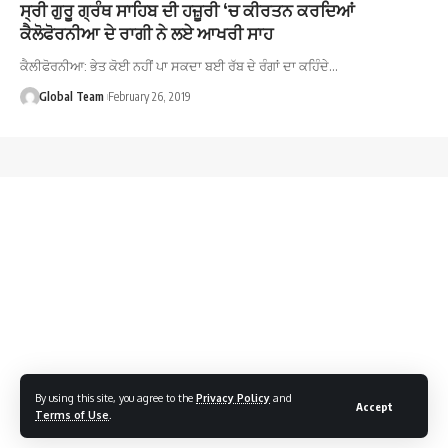
ਸ੍ਰੀ ਗੁਰੂ ਗ੍ਰੰਥ ਸਾਹਿਬ ਦੀ ਹਜ਼ੂਰੀ ‘ਚ ਕੀਰਤਨ ਕਰਦਿਆਂ
ਕੈਲੋਫੋਰਨੀਆ ਦੇ ਰਾਗੀ ਨੇ ਲਏ ਆਖਰੀ ਸਾਹ
ਕੈਲੀਫੋਰਨੀਆ: ਭੇਤ ਕੋਈ ਨਹੀਂ ਪਾ ਸਕਦਾ ਬਈ ਰੱਬ ਦੇ ਰੰਗਾਂ ਦਾ ਕਹਿੰਦੇ…
Global Team
February 26, 2019
By using this site, you agree to the
Privacy Policy
and
Accept
Terms of Use
.