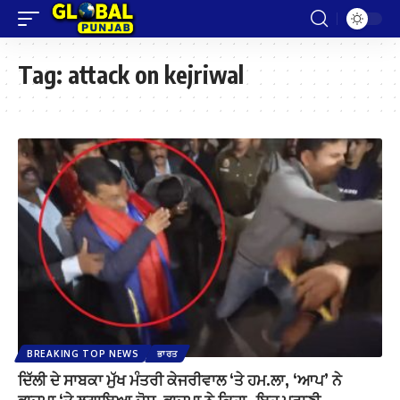
Tag:
attack on kejriwal
BREAKING TOP NEWS
ਭਾਰਤ
ਦਿੱਲੀ ਦੇ ਸਾਬਕਾ ਮੁੱਖ ਮੰਤਰੀ ਕੇਜਰੀਵਾਲ ‘ਤੇ ਹਮ.ਲਾ, ‘ਆਪ’ ਨੇ
ਭਾਜਪਾ ‘ਤੇ ਲਗਾਇਆ ਦੋਸ਼, ਭਾਜਪਾ ਨੇ ਕਿਹਾ- ਇਹ ਪੁਰਾਣੀ