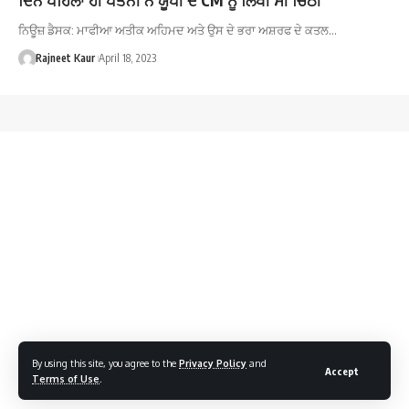
ਨਿਊਜ਼ ਡੈਸਕ: ਮਾਫੀਆ ਅਤੀਕ ਅਹਿਮਦ ਅਤੇ ਉਸ ਦੇ ਭਰਾ ਅਸ਼ਰਫ ਦੇ ਕਤਲ…
Rajneet Kaur
April 18, 2023
By using this site, you agree to the
Privacy Policy
and
Accept
Terms of Use
.