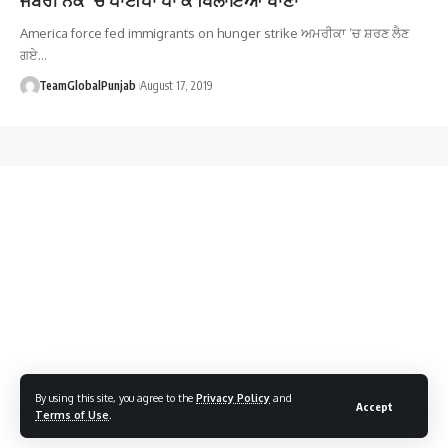
America force fed immigrants on hunger strike ਅਮਰੀਕਾ ‘ਚ ਸ਼ਰਣ ਲੈਣ
ਗਏ…
TeamGlobalPunjab
August 17, 2019
By using this site, you agree to the
Privacy Policy
and
Accept
Terms of Use
.