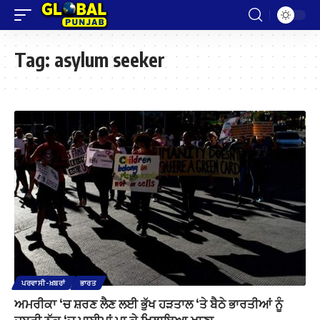
Tag:
asylum seeker
ਪਰਵਾਸੀ-ਖ਼ਬਰਾਂ
ਭਾਰਤ
ਅਮਰੀਕਾ ‘ਚ ਸ਼ਰਣ ਲੈਣ ਲਈ ਭੁੱਖ ਹੜਤਾਲ ‘ਤੇ ਬੈਠੇ ਭਾਰਤੀਆਂ ਨੂੰ
ਜਬਰੀ ਨੱਕ ‘ਚ ਪਾਈਪਾਂ ਪਾ ਕੇ ਖਿਲਾਇਆ ਖਾਣਾ