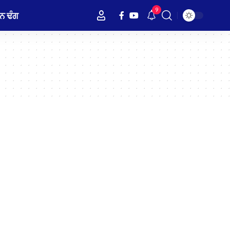
9
ਨ ਢੰਗ