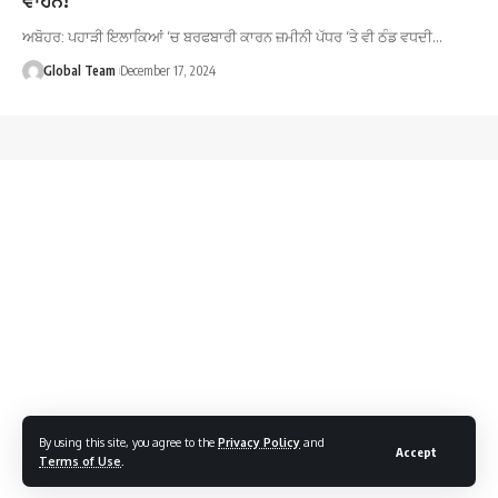
ਅਬੋਹਰ: ਪਹਾੜੀ ਇਲਾਕਿਆਂ ‘ਚ ਬਰਫਬਾਰੀ ਕਾਰਨ ਜ਼ਮੀਨੀ ਪੱਧਰ ‘ਤੇ ਵੀ ਠੰਡ ਵਧਦੀ…
Global Team
December 17, 2024
By using this site, you agree to the
Privacy Policy
and
Accept
Terms of Use
.