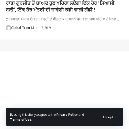
ਰਾਣਾ ਗੁਰਜੀਤ ਤੋਂ ਬਾਅਦ ਹੁਣ ਖਹਿਰਾ ਲਏਗਾ ਇੱਕ ਹੋਰ ‘ਸਿਆਸੀ
ਬਲੀ’, ਇੱਕ ਹੋਰ ਮੰਤਰੀ ਦੀ ਜਾਵੇਗੀ ਝੰਡੀ ਵਾਲੀ ਗੱਡੀ !
ਲੁਧਿਆਣਾ: ਪੰਜਾਬ ਏਕਤਾ ਪਾਰਟੀ ਦੇ ਐਡਹਾਕ ਪ੍ਰਧਾਨ ਸੁਖਪਾਲ ਸਿੰਘ ਖਹਿਰਾ ਨੇ ਕਿਹਾ…
Global Team
March 13, 2019
By using this site, you agree to the
Privacy Policy
and
Accept
Terms of Use
.