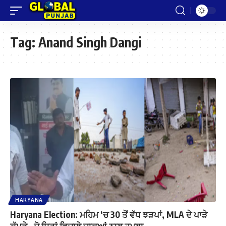
Tag:
Anand Singh Dangi
HARYANA
Haryana Election: ਮਹਿਮ ‘ਚ 30 ਤੋਂ ਵੱਧ ਝੜਪਾਂ, MLA ਦੇ ਪਾੜੇ
ਕੱਪੜੇ , ਦੋ ਧਿਰਾਂ ਵਿਚਾਲੇ ਚਾਕੂਆਂ ਨਾਲ ਹਮਲਾ