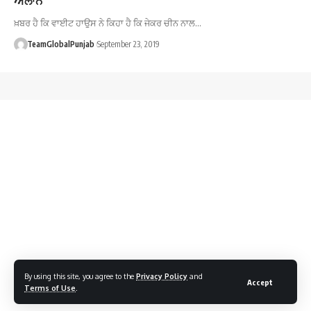
ਖ਼ਬਰ ਹੈ ਕਿ ਵਾਈਟ ਹਾਉਸ ਨੇ ਕਿਹਾ ਹੈ ਕਿ ਜੇਕਰ ਚੀਨ ਨਾਲ…
TeamGlobalPunjab
September 23, 2019
By using this site, you agree to the
Privacy Policy
and
Accept
Terms of Use
.