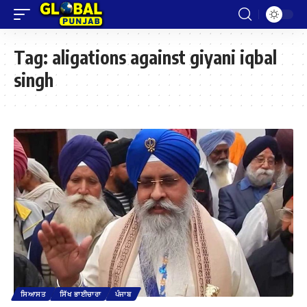
Tag:
aligations against giyani iqbal
singh
ਸਿਆਸਤ
ਸਿੱਖ ਭਾਈਚਾਰਾ
ਪੰਜਾਬ