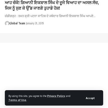
ਆਹ ਚੱਕੋ! ਗਿਆਨੀ ਇਕਬਾਲ ਸਿੰਘ ਦੇ ਦੂਜੇ ਵਿਆਹ ਦਾ ਅਸਲ ਸੱਚ,
ਜਿਸ ਨੂੰ ਸੁਣ ਕੇ ਉੱਡ ਜਾਣਗੇ ਤੁਹਾਡੇ ਹੋਸ਼!
ਚੰਡੀਗੜ੍ਹ : ਤਖ਼ਤ ਸ਼੍ਰੀ ਪਟਨਾ ਸਾਹਿਬ ਦੇ ਜਥੇਦਾਰ ਗਿਆਨੀ ਇਕਬਾਲ ਸਿੰਘ ਆਪਣੇ…
Global Team
January 31, 2019
By using this site, you agree to the
Privacy Policy
and
Accept
Terms of Use
.