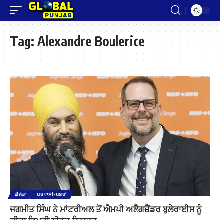
Tag:
Alexandre Boulerice
ਕੈਨੇਡਾ
ਪਰਵਾਸੀ-ਖ਼ਬਰਾਂ
ਜਗਮੀਤ ਸਿੰਘ ਨੇ ਮਾਂਟਰੀਅਲ ਤੋਂ ਐਮਪੀ ਅਲੈਗਜ਼ੈਂਡਰ ਬੁਲੇਰਾਈਸ ਨੂੰ
ਕੀਤਾ ਡਿਪਟੀ ਲੀਡਰ ਨਿਯੁਕਤ