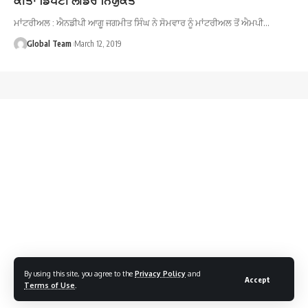
ਮਾਂਟਰੀਅਲ : ਐਨਡੀਪੀ ਆਗੂ ਜਗਮੀਤ ਸਿੰਘ ਨੇ ਸੋਮਵਾਰ ਨੂੰ ਮਾਂਟਰੀਅਲ ਤੋਂ ਐਮਪੀ…
Global Team
March 12, 2019
By using this site, you agree to the
Privacy Policy
and
Accept
Terms of Use
.