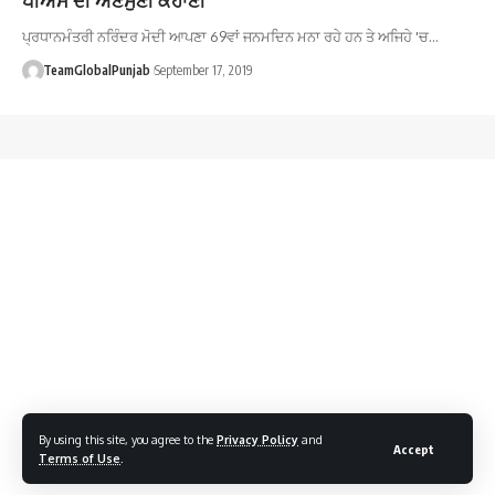
ਪ੍ਰਧਾਨਮੰਤਰੀ ਨਰਿੰਦਰ ਮੋਦੀ ਆਪਣਾ 69ਵਾਂ ਜਨ‍ਮਦਿਨ ਮਨਾ ਰਹੇ ਹਨ ਤੇ ਅਜਿਹੇ 'ਚ…
TeamGlobalPunjab
September 17, 2019
By using this site, you agree to the
Privacy Policy
and
Accept
Terms of Use
.