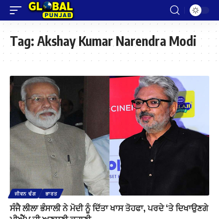
Tag:
Akshay Kumar Narendra Modi
ਜੀਵਨ ਢੰਗ
ਭਾਰਤ
ਸੰਜੈ ਲੀਲਾ ਭੰਸਾਲੀ ਨੇ ਮੋਦੀ ਨੂੰ ਦਿੱਤਾ ਖਾਸ ਤੋਹਫਾ, ਪਰਦੇ ‘ਤੇ ਦਿਖਾਉਣਗੇ
ਪੀਐੱਮ ਦੀ ਅਣਸੁਣੀ ਕਹਾਣੀ