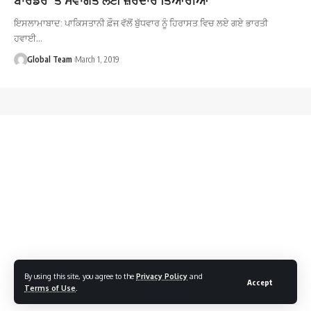
ਇਸਲਾਮਾਬਾਦ: ਪਾਕਿਸਤਾਨੀ ਫ਼ੌਜ ਵੱਲੋਂ ਬੁੱਧਵਾਰ ਨੂੰ ਹਿਰਾਸਤ ਵਿਚ ਲਏ ਗਏ ਭਾਰਤੀ
ਹਵਾਈ…
Global Team
March 1, 2019
By using this site, you agree to the
Privacy Policy
and
Accept
Terms of Use
.