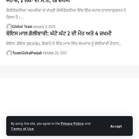
ਕੈਲੀਫੋਰਨੀਆ: ਅਮਰੀਕਾ ਦੇ ਦੱਖਣੀ ਕੈਲੀਫੋਰਨੀਆ ਵਿੱਚ ਇੱਕ ਜਹਾਜ਼ ਹਾਦਸਾਗ੍ਰਸਤ ਹੋ
ਗਿਆ ਹੈ।…
Global Team
January 3, 2025
ਬੋਇਸ ਮਾਲ ਗੋਲੀਬਾਰੀ: ਘੱਟੋ ਘੱਟ 2 ਦੀ ਮੌਤ ਅਤੇ 4 ਜ਼ਖਮੀ
ਬੋਇਸ: ਬੋਇਸ (BOISE), ਇਡਾਹੋ ਦੇ ਇੱਕ ਮਾਲ ਵਿੱਚ ਸੋਮਵਾਰ ਨੂੰ ਗੋਲੀਬਾਰੀ ਦੌਰਾਨ…
TeamGlobalPunjab
October 26, 2021
By using this site, you agree to the
Privacy Policy
and
Accept
Terms of Use
.