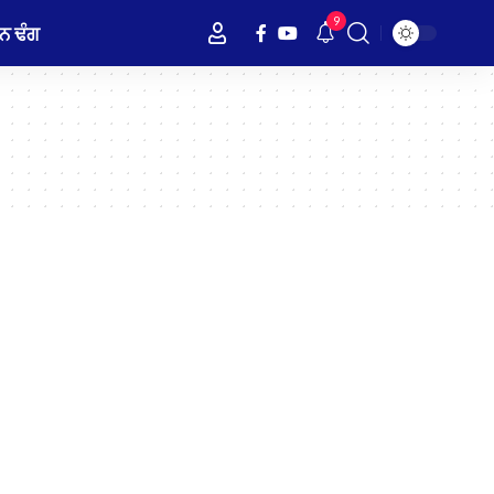
9
ਨ ਢੰਗ