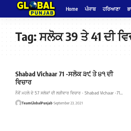
Home
ਪੰਜਾਬ
ਹਰਿਆਣਾ
ਭ
Tag:
ਸਲੋਕ 39 ਤੇ 41 ਦੀ ਵ
Shabad Vichaar 71 -ਸਲੋਕ ੩੯ ਤੇ ੪੧ ਦੀ
ਵਿਚਾਰ
ਨੌਵੇਂ ਮਹਲੇ ਦੇ 57 ਸਲੋਕਾਂ ਦੀ ਲੜੀਵਾਰ ਵਿਚਾਰ - Shabad Vichaar -71…
TeamGlobalPunjab
September 23, 2021