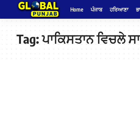
Home
ਪੰਜਾਬ
ਹਰਿਆਣਾ
ਭ
Tag:
ਪਾਕਿਸਤਾਨ ਵਿਚਲੇ ਸਾ