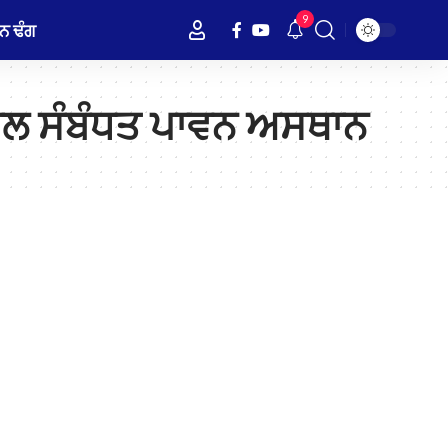
9
ਨ ਢੰਗ
ਨਾਲ ਸੰਬੰਧਤ ਪਾਵਨ ਅਸਥਾਨ