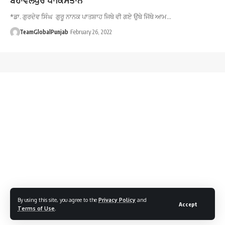
*ਡਾ. ਗੁਰਦੇਵ ਸਿੰਘ ਗੁਰੂ ਨਾਨਕ ਪਾਤਸ਼ਾਹ ਜਿਥੇ ਵੀ ਗਏ ਉਥੇ ਜਿੱਥੇ ਆਮ…
TeamGlobalPunjab
February 26, 2022
By using this site, you agree to the
Privacy Policy
and
Accept
Terms of Use
.