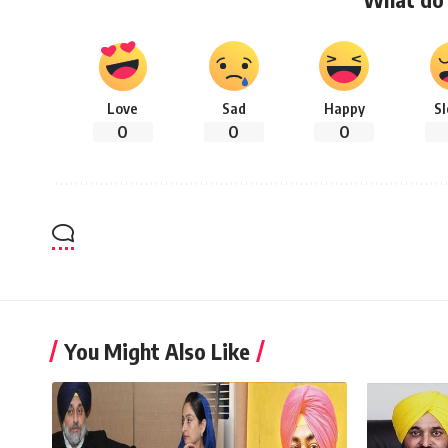
Love
Sad
Happy
S
0
0
0
You Might Also Like