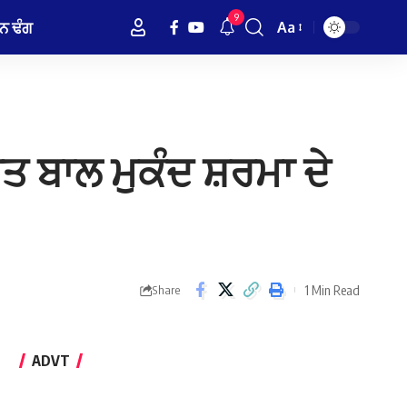
9
ਨ ਢੰਗ
Aa
Font
Resizer
ਤ ਬਾਲ ਮੁਕੰਦ ਸ਼ਰਮਾ ਦੇ
1 Min Read
Share
ADVT