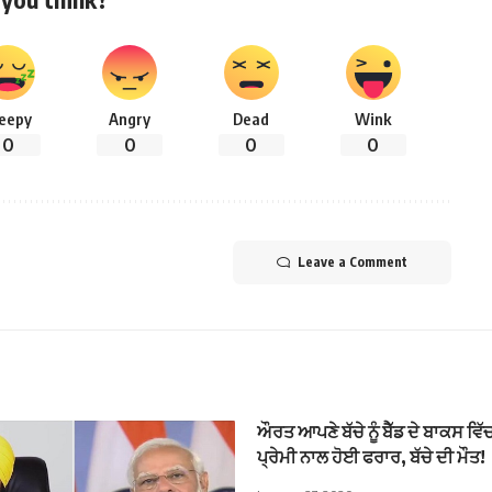
leepy
Angry
Dead
Wink
0
0
0
0
Leave a Comment
ਔਰਤ ਆਪਣੇ ਬੱਚੇ ਨੂੰ ਬੈੱਡ ਦੇ ਬਾਕਸ ਵਿ
ਪ੍ਰੇਮੀ ਨਾਲ ਹੋਈ ਫਰਾਰ, ਬੱਚੇ ਦੀ ਮੌਤ!