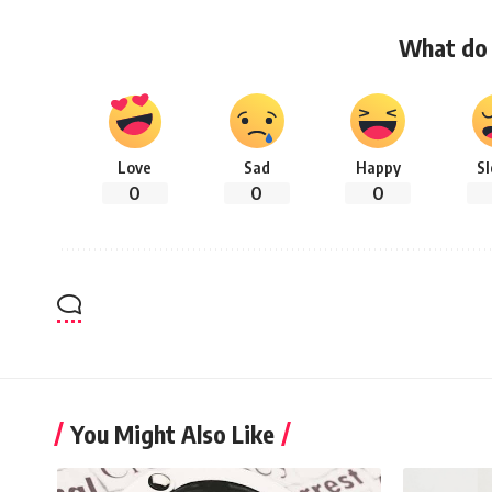
What do 
Love
Sad
Happy
S
0
0
0
You Might Also Like