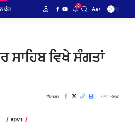
9
ਨ ਢੰਗ
Aa
Font
Resizer
ਰ ਸਾਹਿਬ ਵਿਖੇ ਸੰਗਤਾਂ
2 Min Read
Share
ADVT