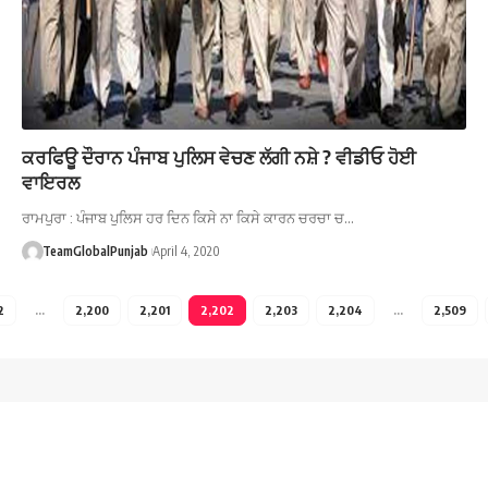
ਕਰਫਿਊ ਦੌਰਾਨ ਪੰਜਾਬ ਪੁਲਿਸ ਵੇਚਣ ਲੱਗੀ ਨਸ਼ੇ ? ਵੀਡੀਓ ਹੋਈ
ਵਾਇਰਲ
ਰਾਮਪੁਰਾ : ਪੰਜਾਬ ਪੁਲਿਸ ਹਰ ਦਿਨ ਕਿਸੇ ਨਾ ਕਿਸੇ ਕਾਰਨ ਚਰਚਾ ਚ…
TeamGlobalPunjab
April 4, 2020
2
…
2,200
2,201
2,202
2,203
2,204
…
2,509