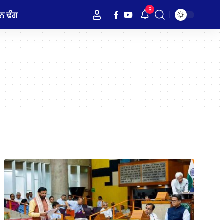
9
ਨ ਢੰਗ