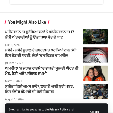
You Might Also Like
ਪਾਕਿਸਤਾਨ ‘ਚ ਸੁਰੱਖਿਆ ਬਲਾਂ ਨੇ ਬਲੋਚਿਸਤਾਨ ‘ਚ 17
ਸ਼ੱਕੀ ਅੱਤਵਾਦੀਆਂ ਨੂੰ ਉਤਾਰਿਆ ਮੌਤ ਦੇ ਘਾਟ
June 3, 2026
ਸਵੇਰੇ – ਸਵੇਰੇ ਭੂਚਾਲ ਦੇ ਜ਼ਬਰਦਸਤ ਝਟਕਿਆਂ ਨਾਲ ਕੰਬੀ
ਇਸ ਦੇਸ਼ ਦੀ ਧਰਤੀ, ਲੋਕਾਂ ‘ਚ ਦਹਿਸ਼ਤ ਦਾ ਮਾਹੌਲ
January 7, 2026
ਅਮਰੀਕਾ ‘ਚ ਜਹਾਜ਼ ਹਾਦਸੇ ‘ਚ ਭਾਰਤੀ ਮੂਲ ਦੀ ਔਰਤ ਦੀ
ਮੌਤ, ਬੇਟੀ ਅਤੇ ਪਾਇਲਟ ਜ਼ਖਮੀ
March 7, 2023
ਸੁਨੀਤਾ ਵਿਲੀਅਮਸ ਬਾਰੇ ਪੁਲਾੜ ਤੋਂ ਆਈ ਬੁਰੀ ਖ਼ਬਰ,
ਇਸ ਗੰਭੀਰ ਬੀਮਾਰੀ ਦੀ ਹੋਈ ਸ਼ਿਕਾਰ!
August 17, 2024
By using this site, you agree to the
Privacy Policy
and
Accept