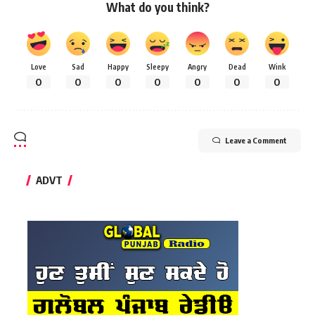
What do you think?
Love
Sad
Happy
Sleepy
Angry
Dead
Wink
0
0
0
0
0
0
0
Leave a Comment
ADVT