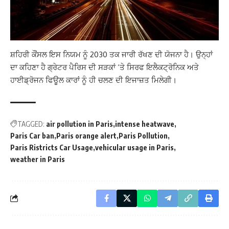
ਸ਼ਹਿਰੀ ਕੌਂਸਲ ਇਸ ਨਿਯਮ ਨੂੰ 2030 ਤਕ ਜਾਰੀ ਰੱਖਣ ਦੀ ਯੋਜਨਾ ਹੈ। ਉਨ੍ਹਾਂ
ਦਾ ਕਹਿਣਾ ਹੈ ਗ੍ਰੇਟਰ ਪੈਰਿਸ ਦੀ ਸੜਕਾਂ ‘ਤੇ ਸਿਰਫ ਇਲੈਕਟ੍ਰੋਨਿਕ ਅਤੇ
ਹਾਈਡ੍ਰੋਜਨ ਫਿਊਲ ਕਾਰਾਂ ਨੂੰ ਹੀ ਚਲਣ ਦੀ ਇਜਾਜ਼ਤ ਮਿਲੇਗੀ।
TAGGED:
air pollution in Paris
intense heatwave
Paris Car ban
Paris orange alert
Paris Pollution
Paris Ristricts Car Usage
vehicular usage in Paris
weather in Paris