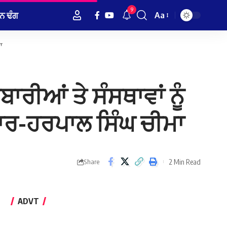
9
ਨ ਢੰਗ
Aa
Font
Resizer
ਾ
ੀਆਂ ਤੇ ਸੰਸਥਾਵਾਂ ਨੂੰ
ਾਰ-ਹਰਪਾਲ ਸਿੰਘ ਚੀਮਾ
2 Min Read
Share
ADVT