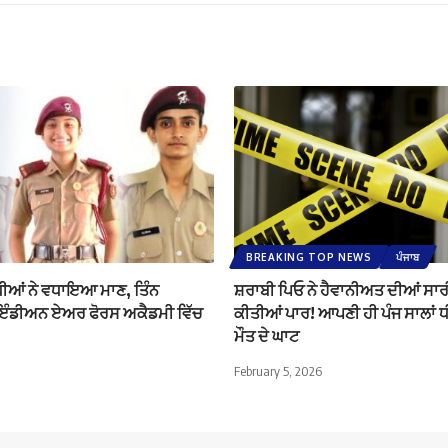
BREAKING TOP NEWS
ਪੰਜਾਬ
ਧੀਆਂ ਨੇ ਵਧਾਇਆ ਮਾਣ, ਤਿੰਨ
ਸ਼ਰਾਬੀ ਪਿਓ ਨੇ ਹੈਵਾਨੀਅਤ ਦੀਆਂ ਸਾਰੀ
ਇੰਡੀਅਨ ਏਅਰ ਫੋਰਸ ਅਕੈਡਮੀ ਵਿੱਚ
ਕੀਤੀਆਂ ਪਾਰ! ਆਪਣੀ ਹੀ ਪੰਜ ਸਾਲਾਂ ਧ
ਮੌਤ ਦੇ ਘਾਟ
February 5, 2026