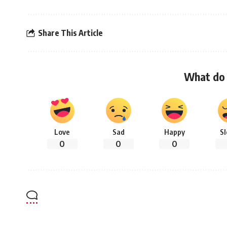
Share This Article
What do 
Love
Sad
Happy
S
0
0
0