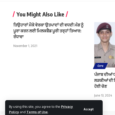
You Might Also Like
ਤਿਉਹਾਰਾਂ ਮੌਕੇ ਵੇਰਕਾ ਉਤਪਾਦਾਂ ਦੀ ਵਧਦੀ ਮੰਗ ਨੂੰ
ਪੂਰਾ ਕਰਨ ਲਈ ਮਿਲਕਫੈਡ ਪੂਰੀ ਤਰ੍ਹਾਂ ਤਿਆਰ:
ਰੰਧਾਵਾ
November 1, 2021
ਪੰਜਾਬ
ਪੰਜਾਬ ਦੀਆਂ 
ਲੜਕੀਆਂ ਦੀ 
ਹੋਈ ਚੋਣ
June 13, 2024
By using this site, you agree to the
Privacy
Accept
Policy
and
Terms of Use
.