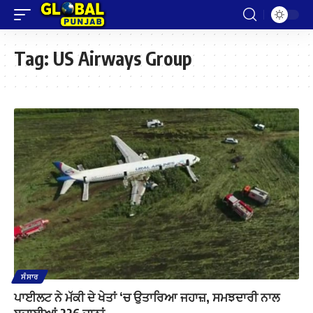
Tag:
US Airways Group
ਸੰਸਾਰ
ਪਾਈਲਟ ਨੇ ਮੱਕੀ ਦੇ ਖੇਤਾਂ ‘ਚ ਉਤਾਰਿਆ ਜਹਾਜ਼, ਸਮਝਦਾਰੀ ਨਾਲ
ਬਚਾਈਆਂ 226 ਜਾਨਾਂ