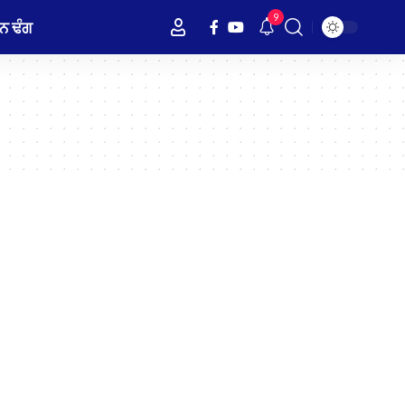
9
ਨ ਢੰਗ