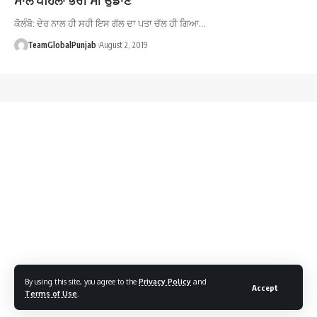
ਕੋਲੰਬੋ: ਦੇਰ ਨਾਲ ਹੀ ਸਹੀ ਇਸ ਗੱਲ ਦਾ ਪਤਾ ਚੱਲ ਹੀ ਗਿਆ…
TeamGlobalPunjab
August 2, 2019
By using this site, you agree to the
Privacy Policy
and
Accept
Terms of Use
.