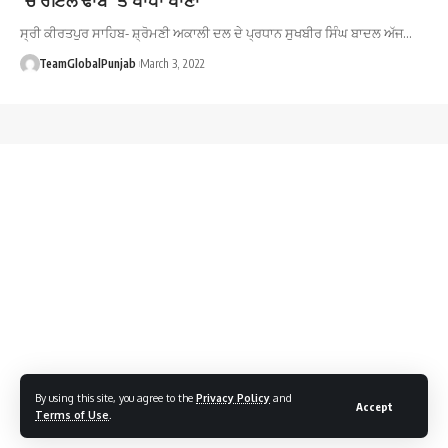
ਸ੍ਰੀ ਕੀਰਤਪੁਰ ਸਾਹਿਬ- ਸ਼੍ਰੋਮਣੀ ਅਕਾਲੀ ਦਲ ਦੇ ਪ੍ਰਧਾਨ ਸੁਖਬੀਰ ਸਿੰਘ ਬਾਦਲ ਅੱਜ…
TeamGlobalPunjab
March 3, 2022
By using this site, you agree to the
Privacy Policy
and
Accept
Terms of Use
.