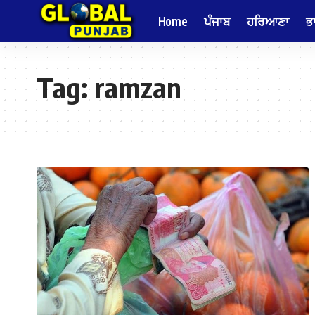
Home
ਪੰਜਾਬ
ਹਰਿਆਣਾ
ਭ
Tag:
ramzan