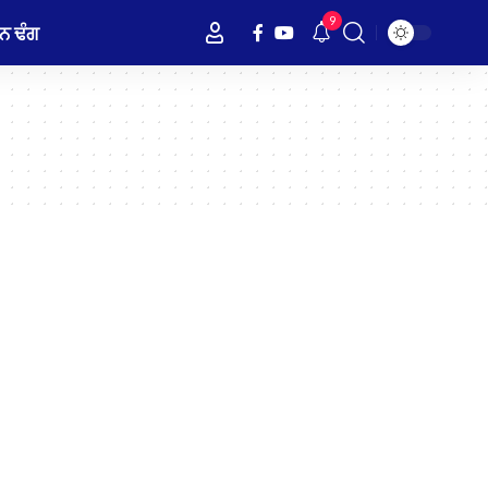
9
ਨ ਢੰਗ