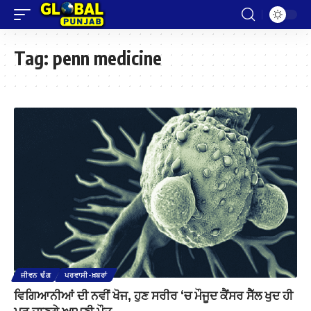
Tag:
penn medicine
ਜੀਵਨ ਢੰਗ
ਪਰਵਾਸੀ-ਖ਼ਬਰਾਂ
ਵਿਗਿਆਨੀਆਂ ਦੀ ਨਵੀਂ ਖੋਜ, ਹੁਣ ਸਰੀਰ ‘ਚ ਮੌਜੂਦ ਕੈਂਸਰ ਸੈੱਲ ਖੁਦ ਹੀ
ਮਰ ਜਾਣਗੇ ਆਪਣੀ ਮੌਤ