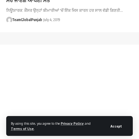
ਨਿਊਯਾਰਕ: ਕੈਂਸਰ ਉਨ੍ਹਾਂ ਬੀਮਾਰੀਆਂ 'ਚੋਂ ਇੱਕ ਜਿਸ ਕਾਰਨ ਹਰ ਸਾਲ ਵੱਡੀ ਗਿਣਤੀ…
TeamGlobalPunjab
July 4, 2019
By using this site, you agree to the
Privacy Policy
and
Accept
Terms of Use
.