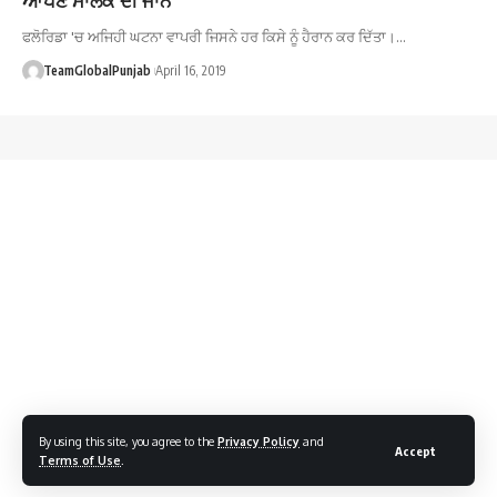
ਫਲੋਰਿਡਾ 'ਚ ਅਜਿਹੀ ਘਟਨਾ ਵਾਪਰੀ ਜਿਸਨੇ ਹਰ ਕਿਸੇ ਨੂੰ ਹੈਰਾਨ ਕਰ ਦਿੱਤਾ।…
TeamGlobalPunjab
April 16, 2019
By using this site, you agree to the
Privacy Policy
and
Accept
Terms of Use
.