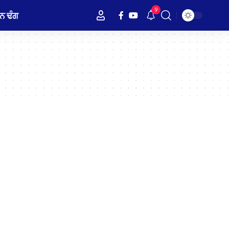
9
ਨ ਢੰਗ