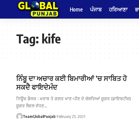
Home
ਪੰਜਾਬ
ਹਰਿਆਣਾ
ਭ
Tag:
kife
ਨਿੰਬੂ ਦਾ ਅਚਾਰ ਕਈ ਬਿਮਾਰੀਆਂ ’ਚ ਸਾਬਿਤ ਹੋ
ਸਕਦੈ ਫਾਇਦੇਮੰਦ
ਨਿਊਜ਼ ਡੈਸਕ : ਖ਼ਰਾਬ ਤੇ ਗਲ਼ਤ ਖਾਣ-ਪੀਣ ਦੇ ਚੱਲਦਿਆਂ ਸ਼ੂਗਰ (ਡਾਇਬਟੀਜ਼)
ਸ਼ੂਗਰ ਲੈਵਲ ਵੱਧਣ…
TeamGlobalPunjab
February 25, 2021