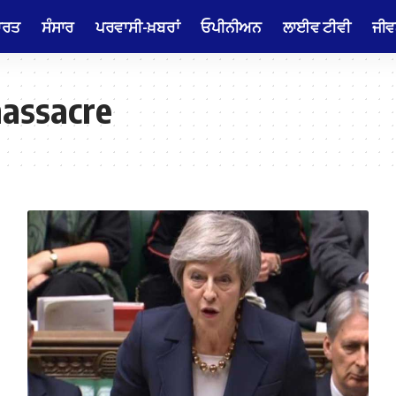
ਾਰਤ
ਸੰਸਾਰ
ਪਰਵਾਸੀ-ਖ਼ਬਰਾਂ
ਓਪੀਨੀਅਨ
ਲਾਈਵ ਟੀਵੀ
ਜੀਵ
massacre