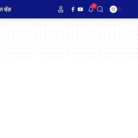
9
ਨ ਢੰਗ