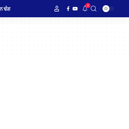
9
ਨ ਢੰਗ