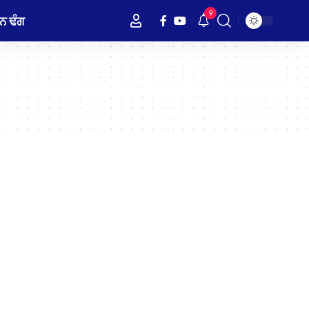
9
ਨ ਢੰਗ