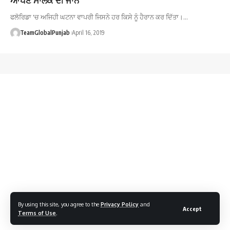
ਫਲੋਰਿਡਾ 'ਚ ਅਜਿਹੀ ਘਟਨਾ ਵਾਪਰੀ ਜਿਸਨੇ ਹਰ ਕਿਸੇ ਨੂੰ ਹੈਰਾਨ ਕਰ ਦਿੱਤਾ।…
TeamGlobalPunjab
April 16, 2019
By using this site, you agree to the
Privacy Policy
and
Accept
Terms of Use
.