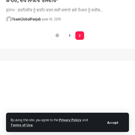
ਸੁਨਾਮ : ਫਤਹਿਵੀਰ ਨੂੰ ਫਤਹਿ ਕਰਨ ਲਈ ਚਲਾਏ ਗਏ ਮਿਸ਼ਨ ਨੂੰ ਕਰੀਬ…
TeamGlobalPunjab
June 10, 2019
1
2
By using this site, you agree to the
Privacy Policy
and
Accept
Terms of Use
.