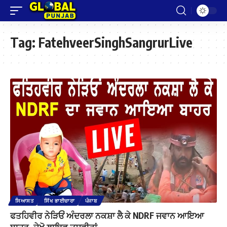
Tag:
FatehveerSinghSangrurLive
ਸਿਆਸਤ
ਸਿੱਖ ਭਾਈਚਾਰਾ
ਪੰਜਾਬ
ਫਤਹਿਵੀਰ ਨੇੜਿਓਂ ਅੰਦਰਲਾ ਨਕਸ਼ਾ ਲੈ ਕੇ NDRF ਜਵਾਨ ਆਇਆ
ਬਾਹਰ, ਦੇਖੋ ਲਾਇਵ ਤਸਵੀਰਾਂ