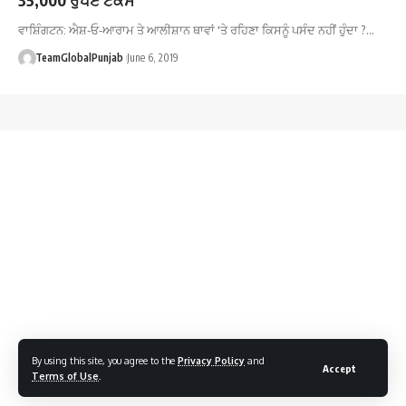
ਵਾਸ਼ਿੰਗਟਨ: ਐਸ਼-ਓ-ਆਰਾਮ ਤੇ ਆਲੀਸ਼ਾਨ ਥਾਵਾਂ 'ਤੇ ਰਹਿਣਾ ਕਿਸਨੂੰ ਪਸੰਦ ਨਹੀਂ ਹੁੰਦਾ ?…
TeamGlobalPunjab
June 6, 2019
By using this site, you agree to the
Privacy Policy
and
Accept
Terms of Use
.